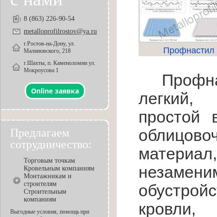
8 (863) 226-90-54
metalloprofilrostov@ya.ru
г.Ростов-на-Дону, ул.
Профнастил 
Малиновского, 218
г.Шахты, п. Каменоломни ул.
Мокроусова 1
Профн
Online заявка
легкий,
простой 
облицово
Предлагаем
сотрудничество:
материал
Торговым точкам
незаме
Кровельным компаниям
Монтажникам и
строителям
обустройс
Строительным
компаниям
кровли,
Выгодные условия, помощь при