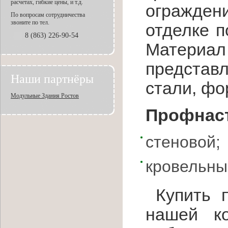
расчетах, гибкие цены, и т.д.
ограждени
По вопросам сотрудничества
звоните по тел.
отделке 
8 (863) 226-90-54
Материал
представ
Наши партнёры
стали, фо
Модульные Здания Ростов
Профнаст
стеновой;
кровельны
Купить п
нашей к